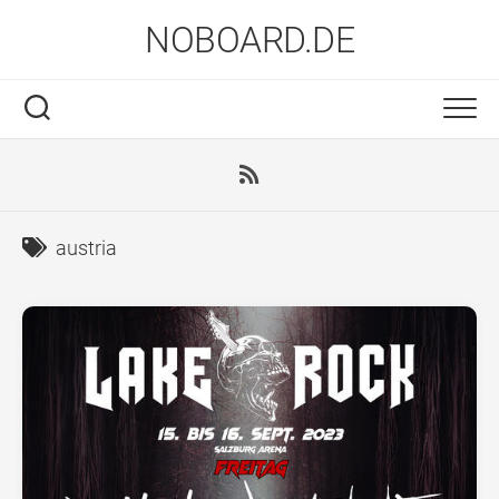
Skip
NOBOARD.DE
to
content
austria