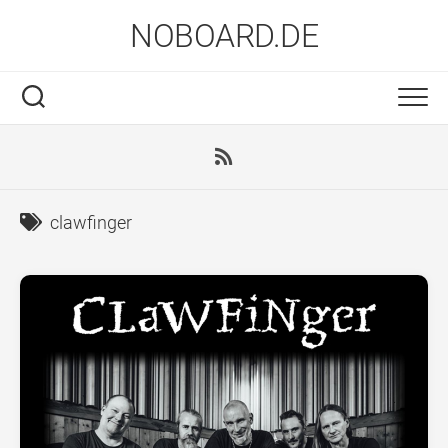
Skip
NOBOARD.DE
to
content
clawfinger