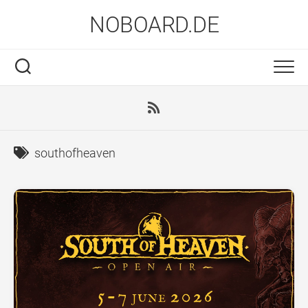
Skip
NOBOARD.DE
to
content
southofheaven