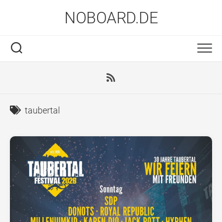
Skip
NOBOARD.DE
to
content
taubertal