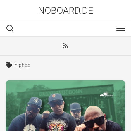
Skip
NOBOARD.DE
to
content
hiphop