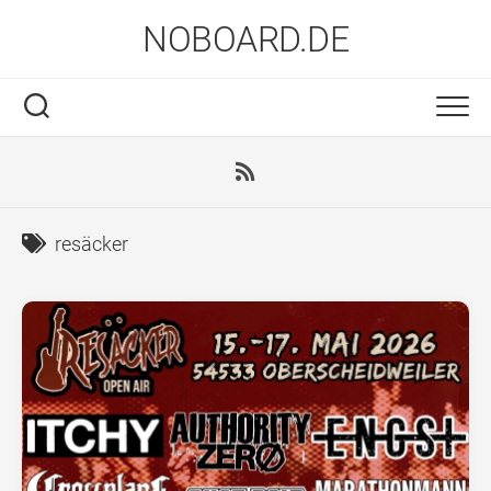
Skip
NOBOARD.DE
to
content
resäcker