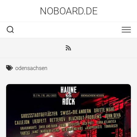
Skip
NOBOARD.DE
to
content
odensachsen