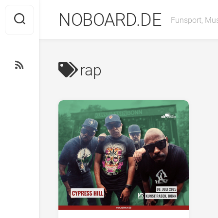
Skip
NOBOARD.DE
to
Funsport, Mus
content
rap