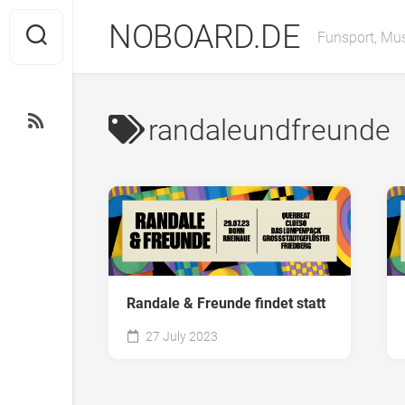
Skip
NOBOARD.DE
to
Funsport, Mus
content
randaleundfreunde
Randale & Freunde findet statt
27 July 2023