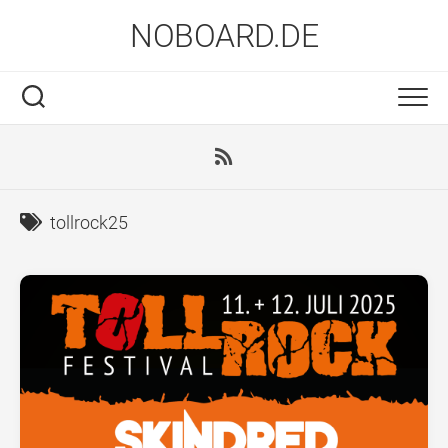
Skip
NOBOARD.DE
to
content
tollrock25