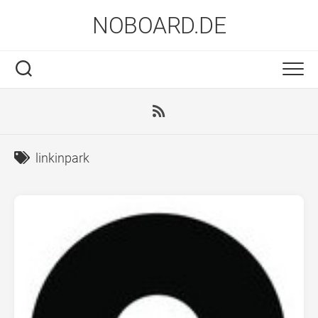
Skip
NOBOARD.DE
to
content
linkinpark