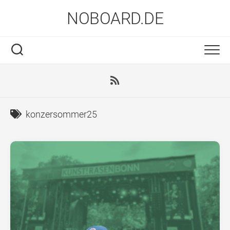
Skip
NOBOARD.DE
to
content
konzersommer25