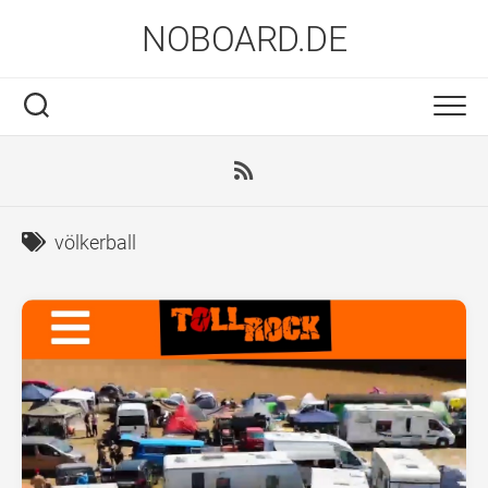
Skip
NOBOARD.DE
to
content
völkerball