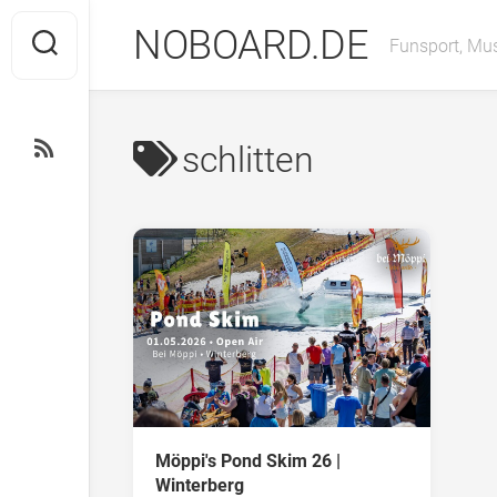
Skip
NOBOARD.DE
to
Funsport, Mus
content
schlitten
Möppi's Pond Skim 26 |
Winterberg