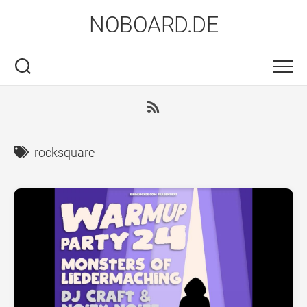
Skip
NOBOARD.DE
to
content
rocksquare