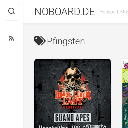
Skip
NOBOARD.DE
to
Funsport, Mus
content
Pfingsten