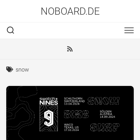
Skip
NOBOARD.DE
to
content
snow