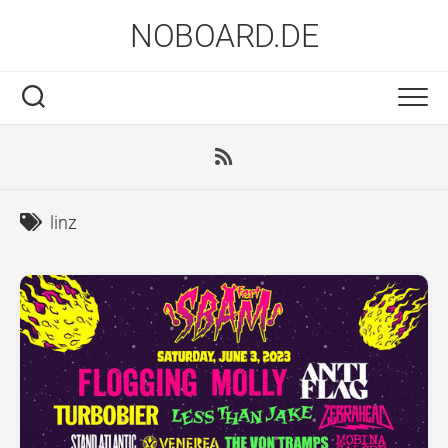
Skip
NOBOARD.DE
to
content
linz