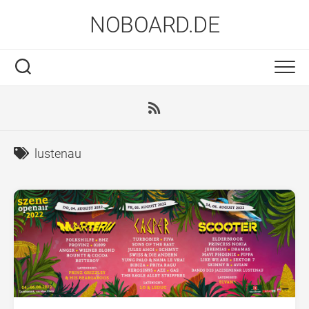
Skip
NOBOARD.DE
to
content
lustenau