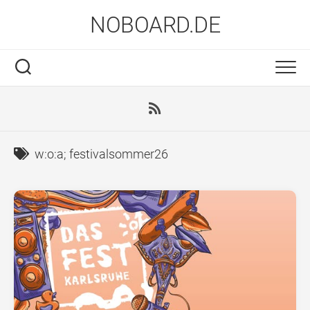
Skip
NOBOARD.DE
to
content
w:o:a; festivalsommer26